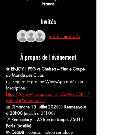
France
Invités
+ 3 autres invités
À propos de l'événement
⚽ 
ENJOY ! PSG vs Chelsea – Finale Coupe 
du Monde des Clubs
👉 Rejoins le groupe WhatsApp après ton 
inscription :
https://chat.whatsapp.com/JBEqMtudD8L1n7
MtlLzVuF?mode=ac_t
📅 
Dimanche 13 juillet 2025
🕗 
Rendez-vous 
à 20h00
 (match à 21h00)
📍 
RedFactory – 25 Rue de Lappe, 75011 
Paris (Bastille)
💸 
Gratuit
 – consommation sur place