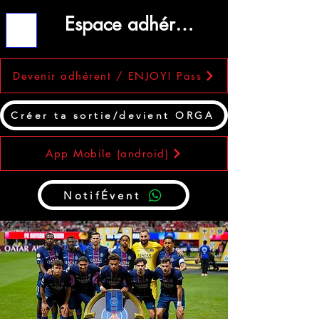
Espace adhérent
ME
NU
Devenir adhérent / ENJOY! Pass
Créer ta sortie/devient ORGA
App Mobile (android)
NotifÉvent