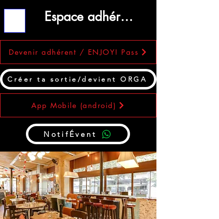
Espace adhérent
ME
NU
Devenir adhérent / ENJOY! Pass
Créer ta sortie/devient ORGA
App Mobile (android)
NotifÉvent