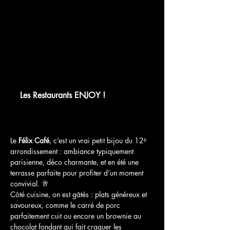
chat.whatsapp.com
Les Restaurants ENJOY !
WhatsApp Group Invite
Le 
Félix Café
, c’est un vrai petit bijou du 12ᵉ 
arrondissement : ambiance typiquement 
parisienne, déco charmante, et en été une 
terrasse parfaite pour profiter d’un moment 
convivial. 🥂
Côté cuisine, on est gâtés : plats généreux et 
savoureux, comme le carré de porc 
parfaitement cuit ou encore un brownie au 
chocolat fondant qui fait craquer les 