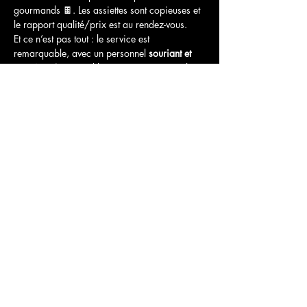
gourmands 🍫. Les assiettes sont copieuses et 
le rapport qualité/prix est au rendez-vous.
Et ce n’est pas tout : le service est 
remarquable, avec un personnel 
souriant et 
attentionné
 qui rend l’expérience encore plus 
agréable. Bref, un cadre idéal pour une 
soirée ENJOY ! conviviale et chaleureuse. ✨
Afficher plus
Partager cet événement
Commentaires