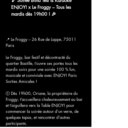
🎵 Soirée Blind Test & Karaoké
ENJOY! x Le Froggy – Tous les
mardis dès 19h00 ! 🎉
WhatsApp Group Invite
📍 Le Froggy – 26 Rue de Lappe, 75011 
Paris
Le Froggy, bar festif et décontracté du 
quartier Bastille, t’ouvre ses portes tous les 
mardis soirs pour une soirée 100 % fun, 
musicale et conviviale avec ENJOY! Paris 
Sorties Amicales !
🕖 Dès 19h00, Oriane, la propriétaire du 
Froggy, t’accueillera chaleureusement au bar 
et t’aiguillera vers la Table ENJOY! pour 
commencer la soirée autour d’un verre, de 
quelques tapas, et rencontrer d'autres 
participants.