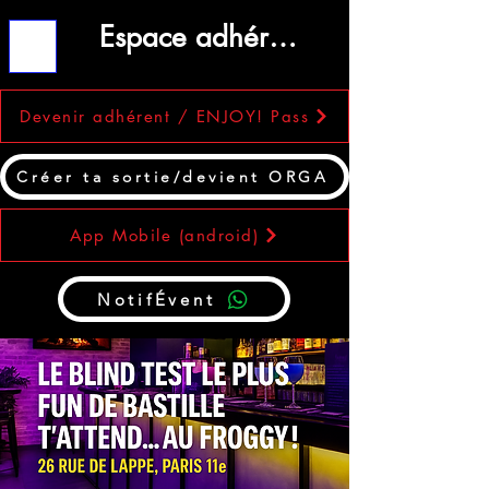
Espace adhérent
ME
NU
Devenir adhérent / ENJOY! Pass
Créer ta sortie/devient ORGA
App Mobile (android)
NotifÉvent