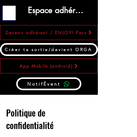
Espace adhérent
ME
NU
Devenir adhérent / ENJOY! Pass
Créer ta sortie/devient ORGA
App Mobile (android)
NotifÉvent
Politique de
confidentialité