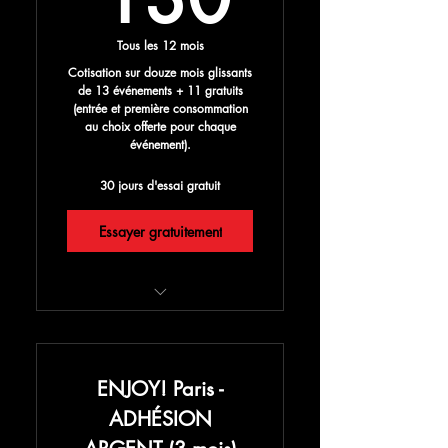
Tous les 12 mois
Cotisation sur douze mois glissants
de 13 événements + 11 gratuits
(entrée et première consommation
au choix offerte pour chaque
événement).
30 jours d'essai gratuit
Essayer gratuitement
24 grands événements/24
entrées gratuites avec conso
offerte
ENJOY! Paris -
-20% sur une seconde place
ADHÉSION
achetée lors de ces