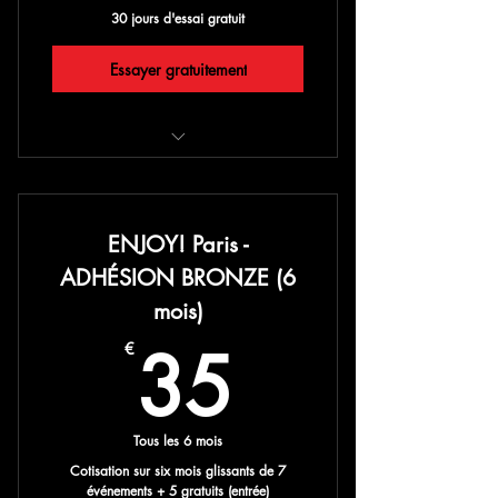
30 jours d'essai gratuit
Essayer gratuitement
24 grands événements/24 entrées
gratuites
-20% sur une seconde place achetée
ENJOY! Paris -
lors de ces événements
ADHÉSION BRONZE (6
-30% sur tous les autres événements
mois)
ENJOY! Paris
35€
35
€
Cadeaux spéciaux inclus et pleins
d'autres surprises ENJOY!
Tous les 6 mois
Cotisation sur six mois glissants de 7
événements + 5 gratuits (entrée)