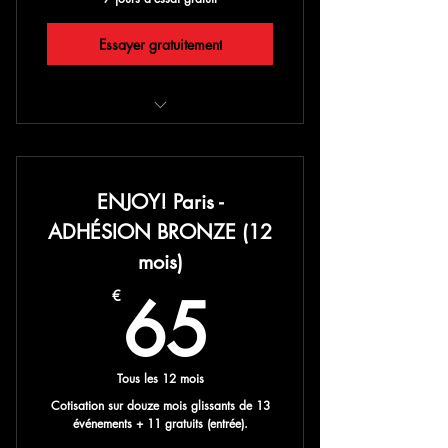
Essayer gratuitement
6 grands événements/6 entrées
gratuites
-20% sur une seconde place achetée
ENJOY! Paris -
lors de ces événements
ADHÉSION BRONZE (12
-30% sur tous les autres événements
mois)
ENJOY! Paris
65€
65
€
Cadeaux spéciaux inclus et pleins
d'autres surprises ENJOY!
Tous les 12 mois
Cotisation sur douze mois glissants de 13
événements + 11 gratuits (entrée).