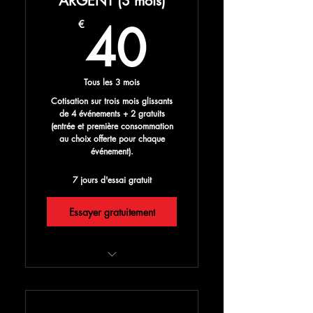
ARGENT (3 mois)
événements
40€
40
€
-30% sur tous les autres
événements ENJOY! Paris
Cadeaux spéciaux inclus et
Tous les 3 mois
pleins d'autres surprises
Cotisation sur trois mois glissants
ENJOY!
de 4 événements + 2 gratuits
(entrée et première consommation
au choix offerte pour chaque
événement).
7 jours d'essai gratuit
Essayer gratuitement
6 grands événements/6
entrées gratuites avec conso
offerte