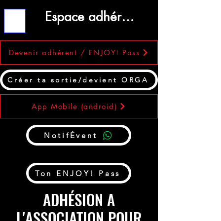
Espace adhérent
ME
NU
Devenir adhérent / ENJOY! Pass
Créer ta sortie/devient ORGA
App Mobile (android)
NotifÉvent
Ton ENJOY! Pass
ADHÉSION A
L'ASSOCIATION POUR