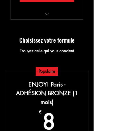
Adhésion à l'association
uniquement
Choisissez votre formule
-10% sur les soirées restos
ENJOY! Paris
Trouvez celle qui vous convient
Populaire
ENJOY! Paris -
ADHÉSION BRONZE (1
mois)
8€
8
€