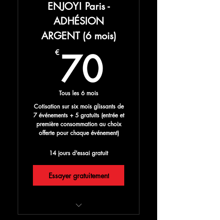
ENJOY! Paris -
-20% sur une seconde place
ADHÉSION
achetée lors de ces
ARGENT (6 mois)
événements
70€
70
€
-30% sur tous les autres
événements ENJOY! Paris
Cadeaux spéciaux inclus et
Tous les 6 mois
pleins d'autres surprises
Cotisation sur six mois glissants de
ENJOY!
7 événements + 5 gratuits (entrée et
première consommation au choix
offerte pour chaque événement)
14 jours d'essai gratuit
Essayer gratuitement